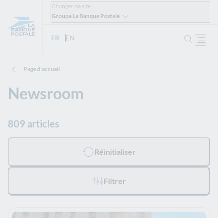
Changer de site
Groupe La Banque Postale
Ouvrir 
FR
- Version française
EN
- English version
Ouvri
Page d'accueil
Newsroom
809 articles
Tous les filtres appliqués :
Réinitialiser
Filtrer