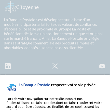
Citoyenne
La Banque Postale s’est développée sur la base d’un
modèle multipartenarial, forte des valeurs de confiance,
d’accessibilité et de proximité du groupe La Poste et
bénéficiant dès lors d’un positionnement unique et original
sur le marché français. Ainsi, La Banque Postale privilégie
dans sa stratégie commerciale des produits simples et
abordables, adaptés aux besoins de sa clientèle.
LinkedIn
X
Youtu
Abonnez-vous à notre newsletter Ma Lettre
La Banque Postale
respecte votre vie privée
Citoyenne
Lors de votre navigation sur notre site, nous et nos
filiales utilisons certains cookies dont certains requièrent votre
accord pour être déposés. Les finalités de ces cookies sont les
Rechercher un bureau
S'abonner à toutes nos