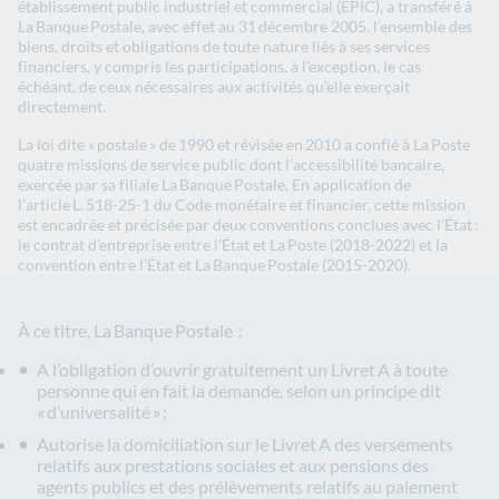
établissement public industriel et commercial (EPIC), a transféré à
La Banque Postale, avec effet au 31 décembre 2005, l’ensemble des
biens, droits et obligations de toute nature liés à ses services
financiers, y compris les participations, à l’exception, le cas
échéant, de ceux nécessaires aux activités qu’elle exerçait
directement.
La loi dite « postale » de 1990 et révisée en 2010 a confié à La Poste
quatre missions de service public dont l’accessibilité bancaire,
exercée par sa filiale La Banque Postale. En application de
l’article L. 518-25-1 du Code monétaire et financier, cette mission
est encadrée et précisée par deux conventions conclues avec l’État :
le contrat d’entreprise entre l’État et La Poste (2018-2022) et la
convention entre l’État et La Banque Postale (2015-2020).
À ce titre, La Banque Postale :
A l’obligation d’ouvrir gratuitement un Livret A à toute
personne qui en fait la demande, selon un principe dit
« d’universalité » ;
Autorise la domiciliation sur le Livret A des versements
relatifs aux prestations sociales et aux pensions des
agents publics et des prélèvements relatifs au paiement