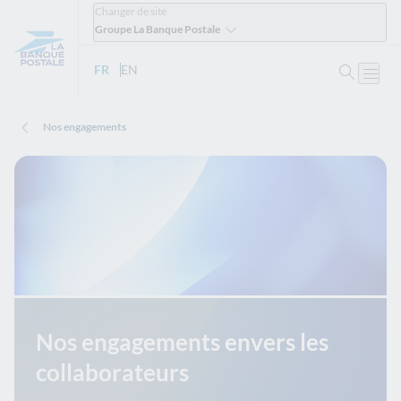
Changer de site
Groupe La Banque Postale
Ouvrir 
FR
- Version française
EN
- English version
Ouvri
Nos engagements
Nos engagements envers les
collaborateurs