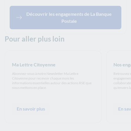
Découvrir les engagements de La Banque
Postale
Pour aller plus loin
Ma Lettre Citoyenne
Nos eng
Abonnez-vous à notre Newsletter Ma Lettre
Retrouvez e
Citoyenne pour recevoir chaque mois les
engagements
informations essentielles autour des actions RSE que
collaborateu
nous mettons en place.
qu'envers l
En savoir plus
En sav