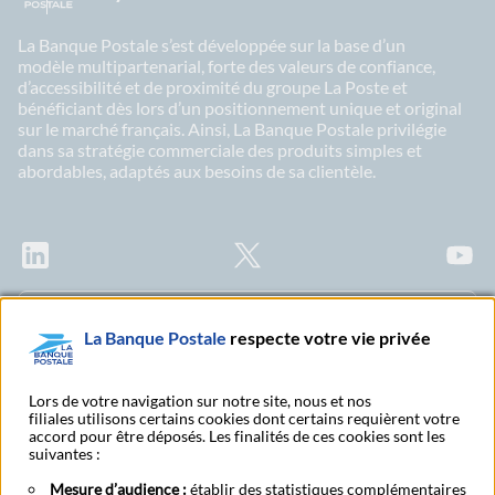
La Banque Postale s’est développée sur la base d’un
modèle multipartenarial, forte des valeurs de confiance,
d’accessibilité et de proximité du groupe La Poste et
bénéficiant dès lors d’un positionnement unique et original
sur le marché français. Ainsi, La Banque Postale privilégie
dans sa stratégie commerciale des produits simples et
abordables, adaptés aux besoins de sa clientèle.
LinkedIn
X
Youtu
Abonnez-vous à notre newsletter Ma Lettre
La Banque Postale
respecte votre vie privée
Citoyenne
Lors de votre navigation sur notre site, nous et nos
filiales utilisons certains cookies dont certains requièrent votre
accord pour être déposés. Les finalités de ces cookies sont les
Rechercher un bureau
S'abonner à toutes nos
suivantes :
de poste
publications
Mesure d’audience :
établir des statistiques complémentaires