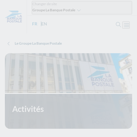
Changer de site
Groupe La Banque Postale
Ouvrir 
FR
- Version française
EN
- English version
Ouvri
Le Groupe La Banque Postale
Activités