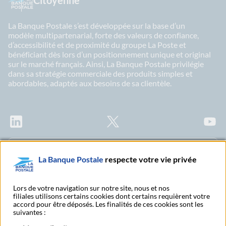
Citoyenne
La Banque Postale s’est développée sur la base d’un
modèle multipartenarial, forte des valeurs de confiance,
d’accessibilité et de proximité du groupe La Poste et
bénéficiant dès lors d’un positionnement unique et original
sur le marché français. Ainsi, La Banque Postale privilégie
dans sa stratégie commerciale des produits simples et
abordables, adaptés aux besoins de sa clientèle.
LinkedIn
X
Youtu
Abonnez-vous à notre newsletter Ma Lettre
La Banque Postale
respecte votre vie privée
Citoyenne
Lors de votre navigation sur notre site, nous et nos
filiales utilisons certains cookies dont certains requièrent votre
accord pour être déposés. Les finalités de ces cookies sont les
Rechercher un bureau
S'abonner à toutes nos
suivantes :
de poste
publications