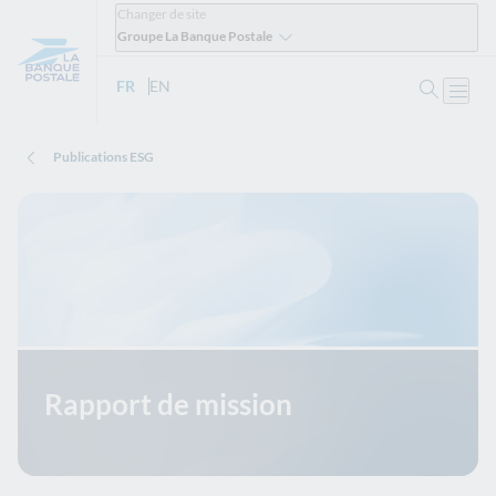
Changer de site
Groupe La Banque Postale
Ouvrir 
FR
- Version française
EN
- English version
Ouvri
Publications ESG
Rapport de mission