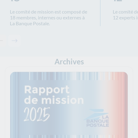
Le comité de mission est composé de
Le comité d
18 membres, internes ou externes à
12 experts 
La Banque Postale.
Contenu précédent - keyfiguresgroup-d16306f7df
Contenu suivant - keyfiguresgroup-d16306f7df
Archives