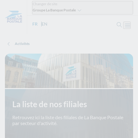
Changer de site
Groupe La Banque Postale
Ouvrir 
FR
- Version française
EN
- English version
Ouvri
Activités
La liste de nos filiales
Retrouvez ici la liste des filiales de La Banque Postale
par secteur d'activité.