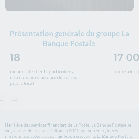
Présentation générale du groupe La
Banque Postale
18
17 0
millions de clients particuliers,
points de c
entreprises et acteurs du secteur
public local
Contenu précédent - keyfiguresgroup-8e267454d7
Contenu suivant - keyfiguresgroup-8e267454d7
Héritière des services financiers de La Poste, La Banque Postale se
singularise, depuis sa création en 2006, par son énergie, ses
missions, ses valeurs et son ambition citoyenne. La Banque Postale