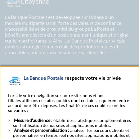
Citoyenne
La Banque Postale s’est développée sur la base d’un
modèle multipartenarial, forte des valeurs de confiance,
d’accessibilité et de proximité du groupe La Poste et
bénéficiant dès lors d’un positionnement unique et original
sur le marché français. Ainsi, La Banque Postale privilégie
dans sa stratégie commerciale des produits simples et
abordables, adaptés aux besoins de sa clientèle.
La Banque Postale
respecte votre vie privée
LinkedIn
X
Youtu
Abonnez-vous à notre newsletter Ma Lettre
Lors de votre navigation sur notre site, nous et nos
filiales utilisons certains cookies dont certains requièrent votre
Citoyenne
accord pour être déposés. Les finalités de ces cookies sont les
suivantes :
Mesure d’audience :
établir des statistiques complémentaires
sur l'utilisation de nos sites et applications mobiles.
Rechercher un bureau
S'abonner à toutes nos
Analyse et personnalisation :
analyser les parcours clients et
de poste
publications
personnaliser en temps réel nos sites, applications mobiles et