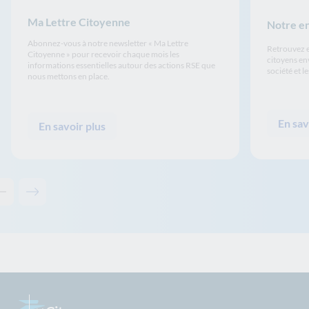
Ma Lettre Citoyenne
Notre e
Abonnez-vous à notre newsletter « Ma Lettre
Retrouvez e
Citoyenne » pour recevoir chaque mois les
citoyens env
informations essentielles autour des actions RSE que
société et l
nous mettons en place.
En sav
En savoir plus
Contenu précédent - Pour aller plus loin
Contenu suivant - Pour aller plus loin