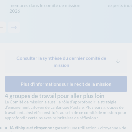
membres dans le comité de mission
experts in
2026
Contenu précédent - keyfiguresgroup-c73be24c0e
Contenu suivant - keyfiguresgroup-c73be24c0e
Consulter la synthèse du dernier comité de
mission
Plus d'informations sur le récit de la mission
4 groupes de travail pour aller plus loin
Le Comité de mission a aussi le rôle d’approfondir la stratégie
d’engagement citoyen de La Banque Postale. Plusieurs groupes de
travail ont ainsi été constitués au sein de ce comité de mission pour
approfondir certains axes prioritaires de réflexion :
IA éthique et citoyenne :
garantir une utilisation « citoyenne » de