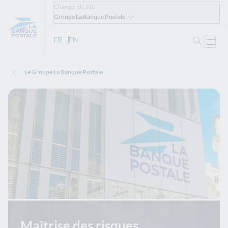
Changer de site
Groupe La Banque Postale
Ouvrir 
FR
- Version française
EN
- English version
Ouvri
Le Groupe La Banque Postale
Maîtrise des risques