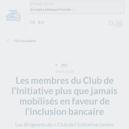
Changer de site
Groupe La Banque Postale
Ouvrir 
FR
- Version française
EN
- English version
Ouvri
Fil d'actualités
RSE
24/01/2024
Les membres du Club de
l’Initiative plus que jamais
mobilisés en faveur de
l’inclusion bancaire
Les dirigeants du « Club de l’Initiative contre