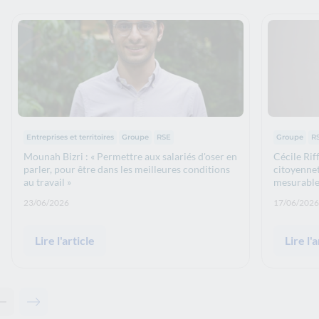
Thématiques :
Thématiq
Entreprises et territoires
Groupe
RSE
Groupe
R
Mounah Bizri : « Permettre aux salariés d'oser en
Cécile Rif
parler, pour être dans les meilleures conditions
citoyennet
au travail »
mesurable
Date de publication: :
Date de p
23/06/2026
17/06/2026
Lire l'article
Lire l'a
Contenu précédent - A lire également
Contenu suivant - A lire également