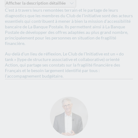
Afficher la description détaillée
Les 25 membres du club "l'initiative contre l'exclusion bancaire".
C’est à travers leurs remontées terrain et le partage de leurs
diagnostics que les membres du Club de l’initiative sont des acteurs
essentiels qui contribuent à mener à bien la mission d’accessibilité
bancaire de La Banque Postale. Ils permettent ainsi à La Banque
Postale de développer des offres adaptées au plus grand nombre,
principalement pour les personnes en situation de fragilité
financière.
Au-delà d’un lieu de réflexion, Le Club de l’Initiative est un « do
tank » (type de structure associative et collaborative) orienté
Action, qui partage ses constats sur la fragilité financière des
Français et le besoin largement identifié par tous :
l’accompagnement budgétaire.