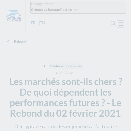
Changer de site
Groupe La Banque Postale
Ouvrir 
FR
- Version française
EN
- English version
Ouvri
Rebond
Etudes économiques
02/02/2021
Les marchés sont-ils chers ?
De quoi dépendent les
performances futures ? - Le
Rebond du 02 février 2021
Décryptage rapide des enjeux liés à l’actualité