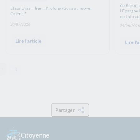
6e Baromè
Etats-Unis – Iran : Prolongations au moyen
l’Epargne 
Orient ?
de l’attra
Date de publication: :
20/07/2026
Date de p
24/06/2026
Lire l'article
Lire l'a
Contenu précédent - Actualités associées
Contenu suivant - Actualités associées
Partager
Citoyenne