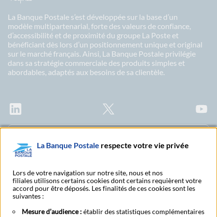
La Banque Postale s’est développée sur la base d’un
modèle multipartenarial, forte des valeurs de confiance,
d’accessibilité et de proximité du groupe La Poste et
bénéficiant dès lors d’un positionnement unique et original
sur le marché français. Ainsi, La Banque Postale privilégie
dans sa stratégie commerciale des produits simples et
abordables, adaptés aux besoins de sa clientèle.
LinkedIn
X
Youtu
Abonnez-vous à notre newsletter Ma Lettre
La Banque Postale
respecte votre vie privée
Citoyenne
Lors de votre navigation sur notre site, nous et nos
filiales utilisons certains cookies dont certains requièrent votre
accord pour être déposés. Les finalités de ces cookies sont les
Rechercher un bureau
S'abonner à toutes nos
suivantes :
de poste
publications
Mesure d’audience :
établir des statistiques complémentaires