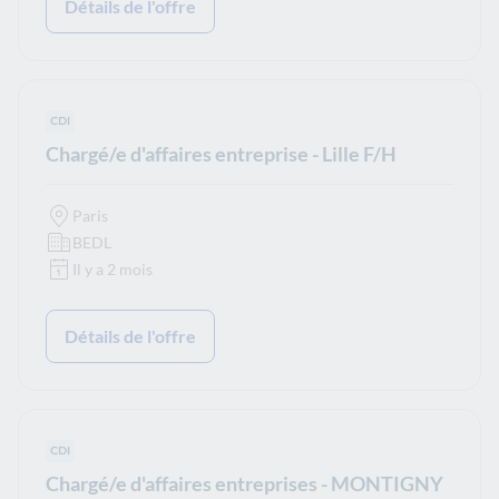
Détails de l'offre
Type de contrat :
CDI
Chargé/e d'affaires entreprise - Lille F/H
Paris
BEDL
Il y a 2 mois
Détails de l'offre
Type de contrat :
CDI
Chargé/e d'affaires entreprises - MONTIGNY