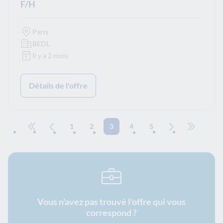
F/H
Paris
BEDL
Il y a 2 mois
Détails de l'offre
1
2
3
4
5
Aller à la première page
Page précédente
Page suivante
Aller à la 
Vous n'avez pas trouvé l'offre qui vous
correspond ?