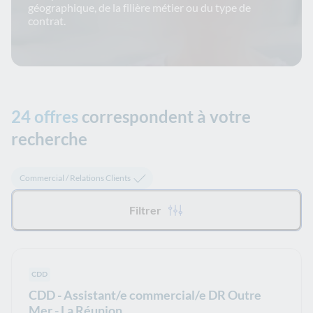
géographique, de la filière métier ou du type de
contrat.
24 offres
correspondent à votre
recherche
Tous les filtres appliqués :
Commercial / Relations Clients
Filtrer
Type de contrat :
CDD
CDD - Assistant/e commercial/e DR Outre
Mer - La Réunion