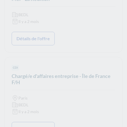
BEDL
Il y a 2 mois
Détails de l'offre
Type de contrat :
CDI
Chargé/e d'affaires entreprise - Île de France
F/H
Paris
BEDL
Il y a 2 mois