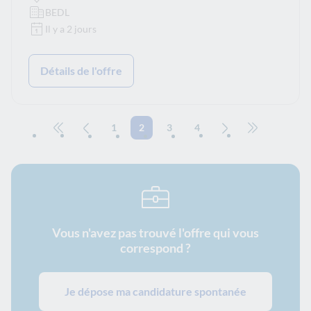
BEDL
Il y a 2 jours
Détails de l'offre
1
2
3
4
Aller à la première page
Page précédente
Page suivante
Aller à la der
Vous n'avez pas trouvé l'offre qui vous
correspond ?
Je dépose ma candidature spontanée