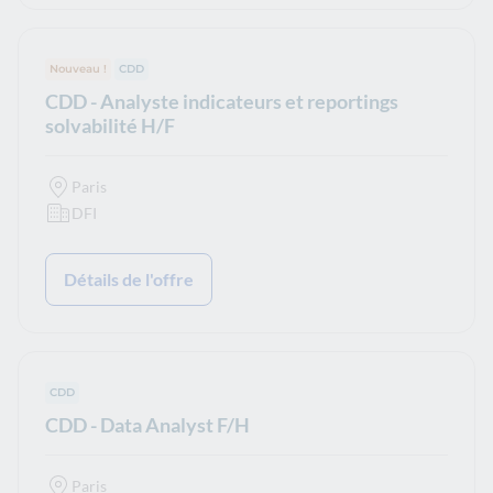
Nouveau !
Type de contrat :
CDD
CDD - Analyste indicateurs et reportings
solvabilité H/F
Paris
DFI
Détails de l'offre
Type de contrat :
CDD
CDD - Data Analyst F/H
Paris