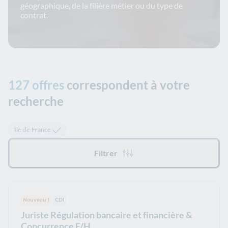
géographique, de la filière métier ou du type de
contrat.
127 offres
correspondent à votre
recherche
Tous les filtres appliqués :
Île-de-France
Filtrer
Nouveau !
Type de contrat :
CDI
Juriste Régulation bancaire et financière &
Concurrence F/H