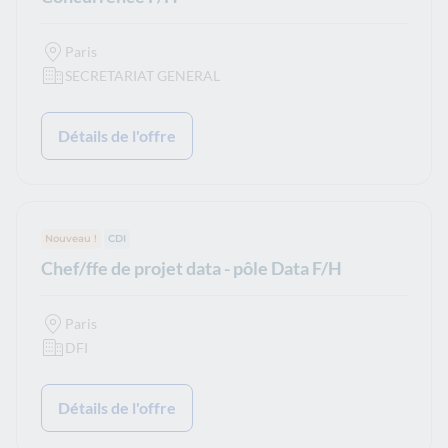
Paris
SECRETARIAT GENERAL
Détails de l'offre
Nouveau !
Type de contrat :
CDI
Chef/ffe de projet data - pôle Data F/H
Paris
DFI
Détails de l'offre