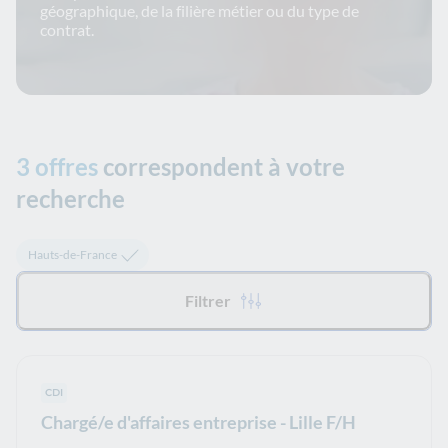
géographique, de la filière métier ou du type de
contrat.
3 offres
correspondent à votre
recherche
Tous les filtres appliqués :
Hauts-de-France
Filtrer
Type de contrat :
CDI
Chargé/e d'affaires entreprise - Lille F/H