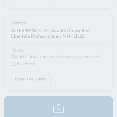
Type de contrat :
Alternance
ALTERNANCE - Assistant/e Conseiller
Clientèle Professionnels F/H - LILLE
Lille
DIRECTION GENERALE DE LA BANQUE DE DETAIL
Il y a 4 mois
Détails de l'offre