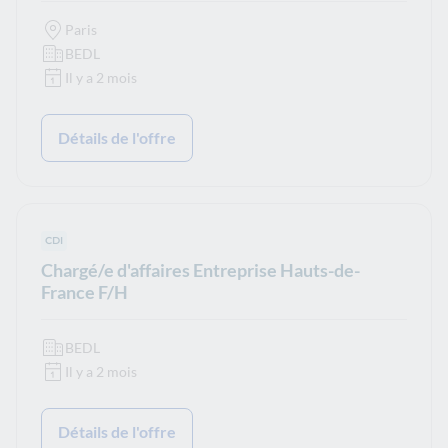
Paris
BEDL
Il y a 2 mois
Détails de l'offre
Type de contrat :
CDI
Chargé/e d'affaires Entreprise Hauts-de-
France F/H
BEDL
Il y a 2 mois
Détails de l'offre