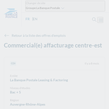
Changer de site
Groupe La Banque Postale
Ouvrir 
FR
- Version française
EN
- English version
Ouvri
Retour à la liste des offres d'emplois
Commercial(e) affacturage centre-est
Il y a 8 mois
Type de contrat :
CDI
Entité
La Banque Postale Leasing & Factoring
Niveau d'études
Bac + 5
Région
Auvergne-Rhône-Alpes