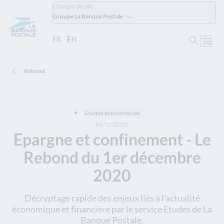
Changer de site
Groupe La Banque Postale
Ouvrir 
FR
- Version française
EN
- English version
Ouvri
Rebond
Etudes économiques
01/12/2020
Epargne et confinement - Le
Rebond du 1er décembre
2020
Décryptage rapide des enjeux liés à l’actualité
économique et financière par le service Etudes de La
Banque Postale.