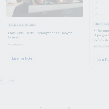
Thématiqu
Thématiques : :
Etudes éc
Etudes économiques
6e Baromè
Etats-Unis – Iran : Prolongations au moyen
l’Epargne 
Orient ?
de l’attra
Date de publication: :
20/07/2026
Date de p
24/06/2026
Lire l'article
Lire l'a
Contenu précédent - Actualités associées
Contenu suivant - Actualités associées