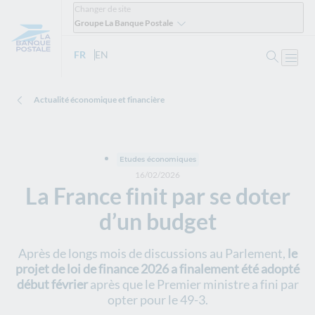
Changer de site
Groupe La Banque Postale
Ouvrir 
FR
- Version française
EN
- English version
Ouvri
Actualité économique et financière
Etudes économiques
16/02/2026
La France finit par se doter
d’un budget
Après de longs mois de discussions au Parlement,
le
projet de loi de finance 2026 a finalement été adopté
début février
après que le Premier ministre a fini par
opter pour le 49-3.