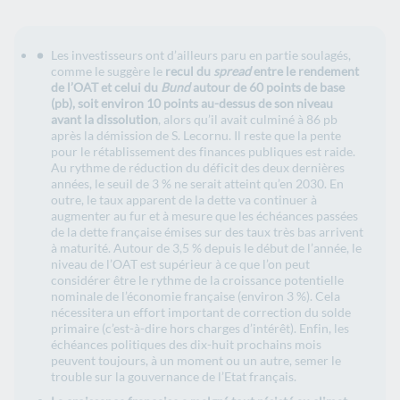
Les investisseurs ont d’ailleurs paru en partie soulagés,
comme le suggère le
recul du
spread
entre le rendement
de l’OAT et celui du
Bund
autour de 60 points de base
(pb), soit environ 10 points au-dessus de son niveau
avant la dissolution
, alors qu’il avait culminé à 86 pb
après la démission de S. Lecornu. Il reste que la pente
pour le rétablissement des finances publiques est raide.
Au rythme de réduction du déficit des deux dernières
années, le seuil de 3 % ne serait atteint qu’en 2030. En
outre, le taux apparent de la dette va continuer à
augmenter au fur et à mesure que les échéances passées
de la dette française émises sur des taux très bas arrivent
à maturité. Autour de 3,5 % depuis le début de l’année, le
niveau de l’OAT est supérieur à ce que l’on peut
considérer être le rythme de la croissance potentielle
nominale de l’économie française (environ 3 %). Cela
nécessitera un effort important de correction du solde
primaire (c’est-à-dire hors charges d’intérêt). Enfin, les
échéances politiques des dix-huit prochains mois
peuvent toujours, à un moment ou un autre, semer le
trouble sur la gouvernance de l’Etat français.