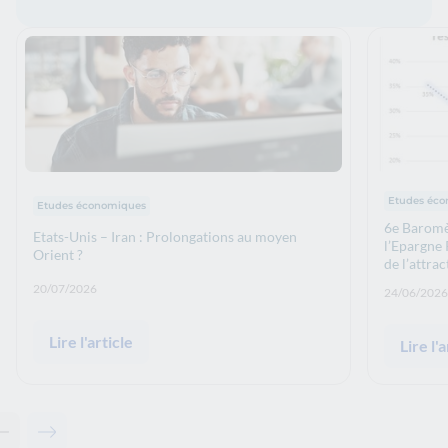
Thématiqu
Thématiques : :
Etudes éc
Etudes économiques
6e Baromè
Etats-Unis – Iran : Prolongations au moyen
l’Epargne 
Orient ?
de l’attra
Date de publication: :
20/07/2026
Date de p
24/06/2026
Lire l'article
Lire l'a
Contenu précédent - Actualités associées
Contenu suivant - Actualités associées