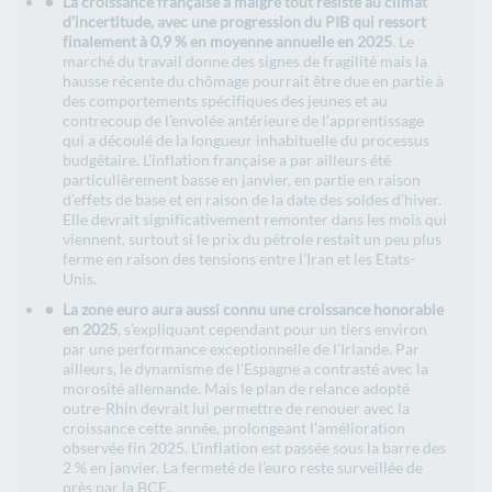
La croissance française a malgré tout résisté au climat
d’incertitude, avec une progression du PIB qui ressort
finalement à 0,9 % en moyenne annuelle en 2025
. Le
marché du travail donne des signes de fragilité mais la
hausse récente du chômage pourrait être due en partie à
des comportements spécifiques des jeunes et au
contrecoup de l’envolée antérieure de l’apprentissage
qui a découlé de la longueur inhabituelle du processus
budgétaire. L’inflation française a par ailleurs été
particulièrement basse en janvier, en partie en raison
d’effets de base et en raison de la date des soldes d’hiver.
Elle devrait significativement remonter dans les mois qui
viennent, surtout si le prix du pétrole restait un peu plus
ferme en raison des tensions entre l’Iran et les Etats-
Unis.
La zone euro aura aussi connu une croissance honorable
en 2025
, s’expliquant cependant pour un tiers environ
par une performance exceptionnelle de l’Irlande. Par
ailleurs, le dynamisme de l’Espagne a contrasté avec la
morosité allemande. Mais le plan de relance adopté
outre-Rhin devrait lui permettre de renouer avec la
croissance cette année, prolongeant l’amélioration
observée fin 2025. L’inflation est passée sous la barre des
2 % en janvier. La fermeté de l’euro reste surveillée de
près par la BCE.