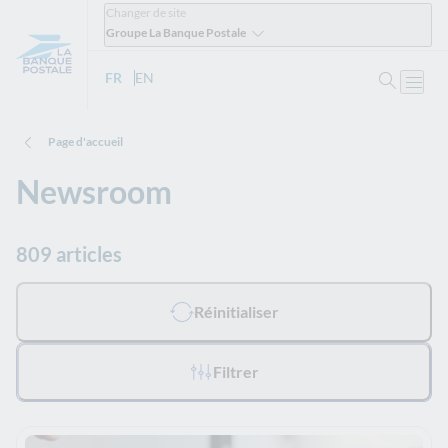
Changer de site
Groupe La Banque Postale
Ouvrir 
FR
- Version française
EN
- English version
Ouvri
Page d'accueil
Newsroom
809 articles
Tous les filtres appliqués :
Réinitialiser
Filtrer