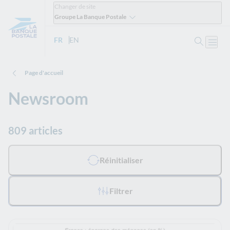
Changer de site
Groupe La Banque Postale
Ouvrir 
FR
- Version française
EN
- English version
Ouvri
Page d'accueil
Newsroom
809 articles
Tous les filtres appliqués :
Réinitialiser
Filtrer