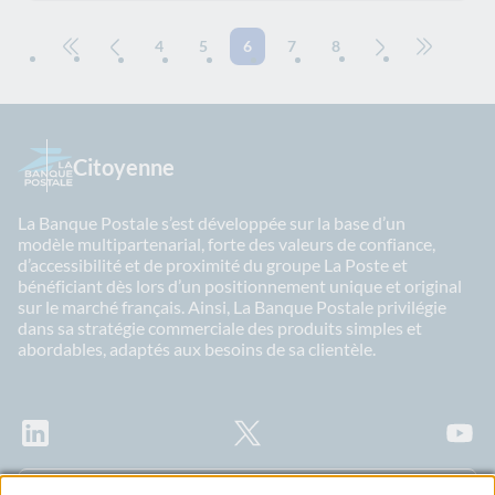
4
5
6
7
8
Aller à la première page
Page précédente
Page suivante
Aller à la
Citoyenne
La Banque Postale s’est développée sur la base d’un
modèle multipartenarial, forte des valeurs de confiance,
d’accessibilité et de proximité du groupe La Poste et
bénéficiant dès lors d’un positionnement unique et original
sur le marché français. Ainsi, La Banque Postale privilégie
dans sa stratégie commerciale des produits simples et
abordables, adaptés aux besoins de sa clientèle.
LinkedIn
X
Youtu