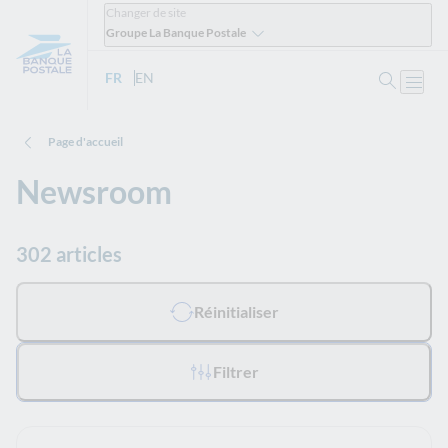
Changer de site
Groupe La Banque Postale
Ouvrir 
FR
- Version française
EN
- English version
Ouvri
Page d'accueil
Newsroom
302 articles
Tous les filtres appliqués :
Réinitialiser
Filtrer