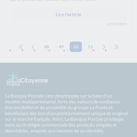
Lire l'article
07/01/2015
48
49
50
51
Aller à la première page
Page précédente
Page suivante
Aller à la 
Citoyenne
La Banque Postale s’est développée sur la base d’un
modèle multipartenarial, forte des valeurs de confiance,
d’accessibilité et de proximité du groupe La Poste et
bénéficiant dès lors d’un positionnement unique et original
sur le marché français. Ainsi, La Banque Postale privilégie
dans sa stratégie commerciale des produits simples et
abordables, adaptés aux besoins de sa clientèle.