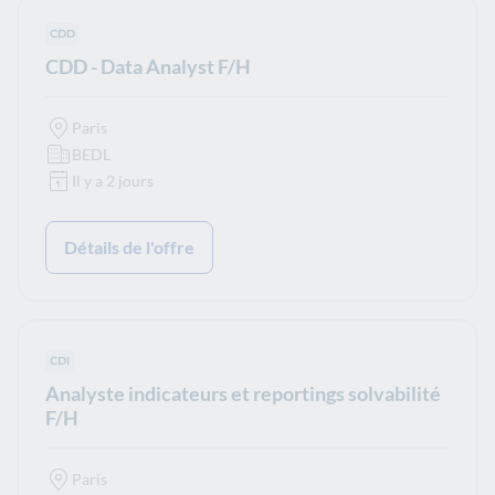
Type de contrat :
CDD
CDD - Data Analyst F/H
Paris
BEDL
Il y a 2 jours
Détails de l'offre
Type de contrat :
CDI
Analyste indicateurs et reportings solvabilité
F/H
Paris