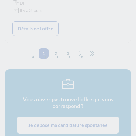
DFI
Il y a 3 jours
Détails de l'offre
1
2
3
Page suivante
Aller à la dernière page
Vous n'avez pas trouvé l'offre qui vous
correspond ?
Je dépose ma candidature spontanée