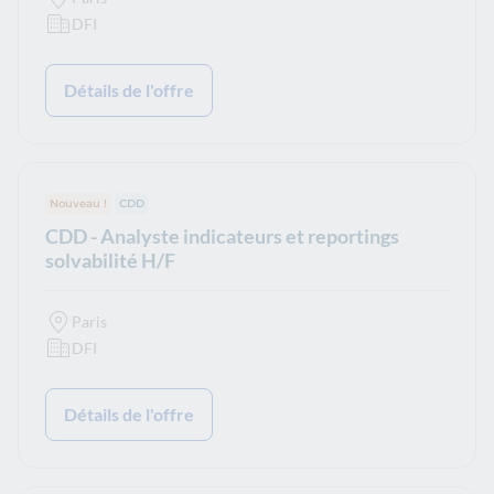
DFI
Détails de l'offre
Nouveau !
Type de contrat :
CDD
CDD - Analyste indicateurs et reportings
solvabilité H/F
Paris
DFI
Détails de l'offre