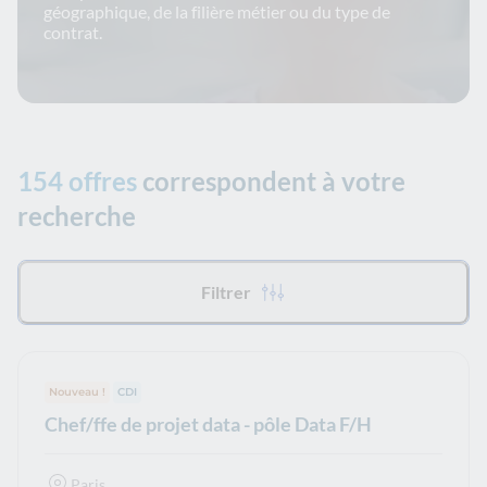
géographique, de la filière métier ou du type de
contrat.
154 offres
correspondent à votre
recherche
Tous les filtres appliqués :
Filtrer
Nouveau !
Type de contrat :
CDI
Chef/ffe de projet data - pôle Data F/H
Paris