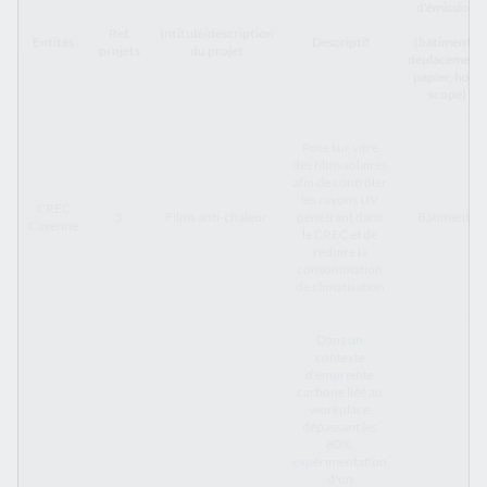
d'émission
Ref.
Intitulé/description
Entités
Descriptif
(bâtiments,
projets
du projet
déplacement,
papier, hors
scope)
Pose sur vitre
des films solaires
afin de contrôler
les rayons UV
CREC
5
Films anti-chaleur
pénétrant dans
Bâtiments
Cayenne
le CREC et de
réduire la
consommation
de climatisation
Dans un
contexte
d'empreinte
carbone liée au
workplace
dépassant les
80%,
expérimentation
d'un