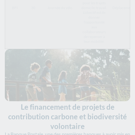
pour les trajets
BFI
30
Journée du vélo
domicile-travail.
Déplacements
L'obectif est de
donner
l'opportunité
aux
collaborateurs
de repenser à
leur mobilité.
Le financement de projets de
contribution carbone et biodiversité
volontaire
La Banque Postale, une des premières banques à avoir mis en