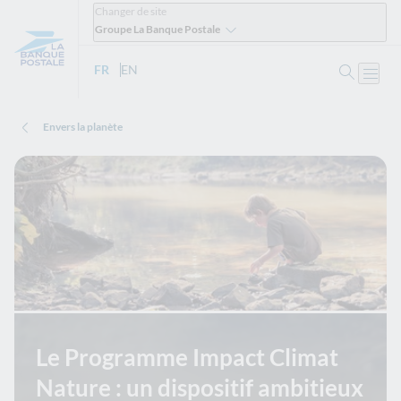
Changer de site
Groupe La Banque Postale
Ouvrir 
FR
- Version française
EN
- English version
Ouvri
Envers la planète
Le Programme Impact Climat
Nature : un dispositif ambitieux