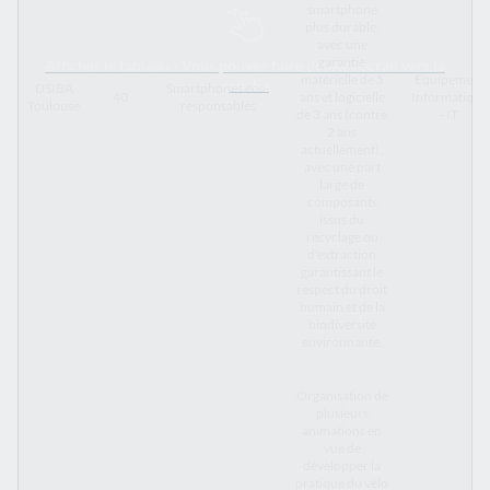
smartphone
plus durable,
avec une
garantie
Afficher le tableau - Vous pouvez faire défiler l’écran vers la
matérielle de 5
Equipement
gauche
DSIBA
Smartphones éco-
40
ans et logicielle
Informatique
Toulouse
responsables
de 3 ans (contre
- IT
2 ans
actuellement),
avec une part
large de
composants
issus du
recyclage ou
d'extraction
garantissant le
respect du droit
humain et de la
biodiversité
environnante.
Organisation de
plusieurs
animations en
vue de
développer la
pratique du vélo