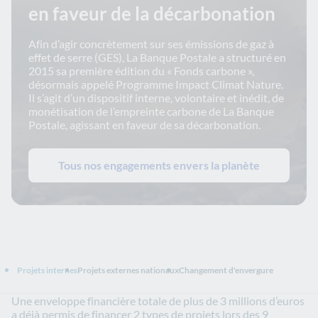
en faveur de la décarbonation
Afin d’agir concrètement sur ses émissions de gaz à
effet de serre (GES), La Banque Postale a structuré en
2015 sa première édition du « Fonds carbone »,
désormais appelé Programme Impact Climat Nature.
Il s’agit d’un dispositif interne, volontaire et inédit, de
monétisation de l’empreinte carbone de La Banque
Postale, agissant en faveur de sa décarbonation.
Tous nos engagements envers la planète
Projets internes
Projets externes nationaux
Changement d'envergure
Une enveloppe financière totale de plus de 3 millions d’euros
a déjà permis de financer 2 types de projets lors des 9