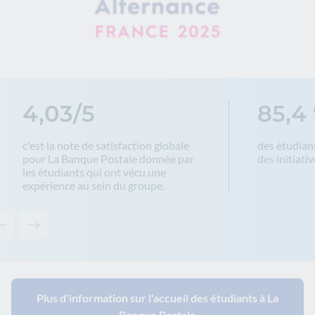
4,03/5
85,4
c'est la note de satisfaction globale
des étudian
pour La Banque Postale donnée par
des initiativ
les étudiants qui ont vécu une
expérience au sein du groupe.
Contenu précédent - keyfiguresgroup-bf39667f24
Contenu suivant - keyfiguresgroup-bf39667f24
Plus d'information sur l'accueil des étudiants à La
Banque Postale