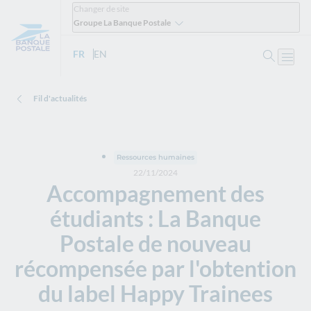
Changer de site
Groupe La Banque Postale
Ouvrir 
FR
- Version française
EN
- English version
Ouvri
Fil d'actualités
Ressources humaines
22/11/2024
Accompagnement des
étudiants : La Banque
Postale de nouveau
récompensée par l'obtention
du label Happy Trainees