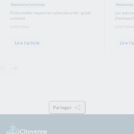
Thématiques : :
Thématiqu
Ressources humaines
Ressources
Fiche métier expert en cybersécurité : guide
Les astuce
complet
d’embauch
Date de publication: :
Date de p
29/07/2024
29/07/2024
Lire l'article
Lire l'a
Contenu précédent - Actualités associées
Contenu suivant - Actualités associées
Partager
Citoyenne