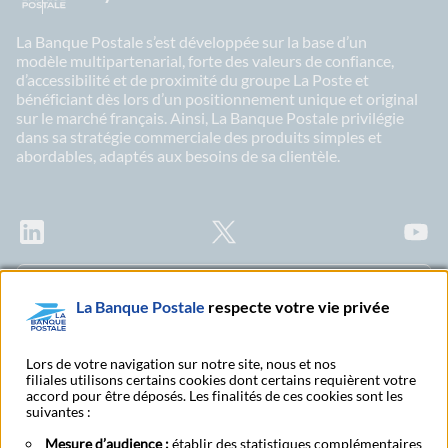
La Banque Postale s’est développée sur la base d’un
modèle multipartenarial, forte des valeurs de confiance,
d’accessibilité et de proximité du groupe La Poste et
bénéficiant dès lors d’un positionnement unique et original
sur le marché français. Ainsi, La Banque Postale privilégie
dans sa stratégie commerciale des produits simples et
abordables, adaptés aux besoins de sa clientèle.
LinkedIn
X
Youtu
Abonnez-vous à notre newsletter Ma Lettre
La Banque Postale
respecte votre vie privée
Citoyenne
Lors de votre navigation sur notre site, nous et nos
filiales utilisons certains cookies dont certains requièrent votre
accord pour être déposés. Les finalités de ces cookies sont les
Rechercher un bureau
S'abonner à toutes nos
suivantes :
de poste
publications
Mesure d’audience :
établir des statistiques complémentaires