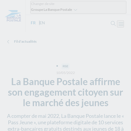
Changer de site
Groupe La Banque Postale
Ouvrir 
FR
- Version française
EN
- English version
Ouvri
Fil d'actualités
RSE
10/05/2022
La Banque Postale affirme
son engagement citoyen sur
le marché des jeunes
A compter de mai 2022, La Banque Postale lance le «
Pass Jeune », une plateforme digitale de 10 services
extra-bancaires gratuits destinés aux jeunes de 18 à