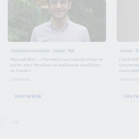
Thématiques :
Thématiq
Entreprises et territoires
Groupe
RSE
Groupe
R
Mounah Bizri : « Permettre aux salariés d'oser en
Cécile Rif
parler, pour être dans les meilleures conditions
citoyennet
au travail »
mesurable
Date de publication: :
Date de p
23/06/2026
17/06/2026
Lire l'article
Lire l'a
Contenu précédent - Actualités associées
Contenu suivant - Actualités associées