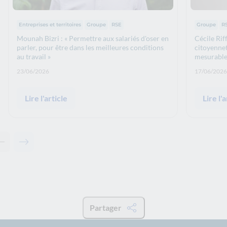
Thématiques :
Thématiq
Entreprises et territoires
Groupe
RSE
Groupe
R
Mounah Bizri : « Permettre aux salariés d'oser en
Cécile Rif
parler, pour être dans les meilleures conditions
citoyennet
au travail »
mesurable
Date de publication: :
Date de p
23/06/2026
17/06/2026
Lire l'article
Lire l'a
Contenu précédent - Actualités associées
Contenu suivant - Actualités associées
Partager