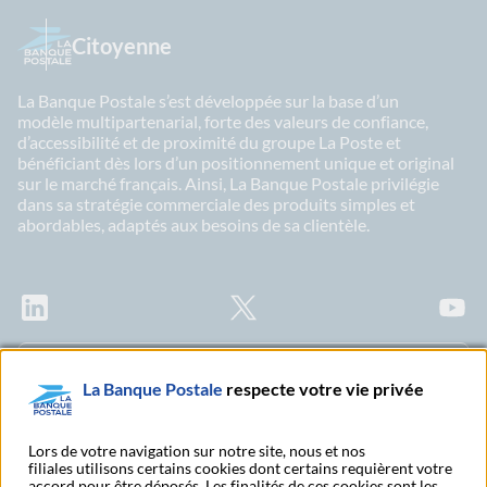
Citoyenne
La Banque Postale s’est développée sur la base d’un
modèle multipartenarial, forte des valeurs de confiance,
d’accessibilité et de proximité du groupe La Poste et
bénéficiant dès lors d’un positionnement unique et original
sur le marché français. Ainsi, La Banque Postale privilégie
dans sa stratégie commerciale des produits simples et
abordables, adaptés aux besoins de sa clientèle.
LinkedIn
X
Youtu
Abonnez-vous à notre newsletter Ma Lettre
La Banque Postale
respecte votre vie privée
Citoyenne
Lors de votre navigation sur notre site, nous et nos
filiales utilisons certains cookies dont certains requièrent votre
accord pour être déposés. Les finalités de ces cookies sont les