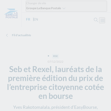
Changer de site
Groupe La Banque Postale
Ouvrir 
FR
- Version française
EN
- English version
Ouvri
Fil d'actualités
RSE
07/12/2022
Seb et Rexel, lauréats de la
première édition du prix de
l’entreprise citoyenne cotée
en bourse
Yves Rakotomalala, président d’EasyBourse,