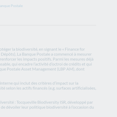
Banque Postale
ger la biodiversité, en signant le « Finance for
e des Dépôts), La Banque Postale a commencé à mesurer
t renforcer les impacts positifs. Parmi les mesures déjà
ble, qui encadre l’activité d’octroi de crédits et qui
 Banque Postale Asset Management (LBP AM), dont
terne qui inclut des critères d’impact sur la
 selon les actifs financés (e.g. surfaces artificialisées,
ersité : Tocqueville Biodiversity ISR, développé par
 dévoiler leur politique biodiversité à l’occasion du