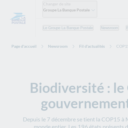
Changer de site
Groupe La Banque Postale
Le Groupe La Banque Postale
Newsroom
Page d'accueil
Newsroom
Fil d'actualités
COP1
Biodiversité : l
gouvernements
Depuis le 7 décembre se tient la COP15 à M
monde entier. Les 196 états présents dé