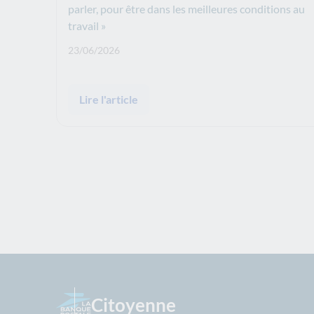
parler, pour être dans les meilleures conditions au
travail »
Date de publication: :
23/06/2026
Lire l'article
Citoyenne