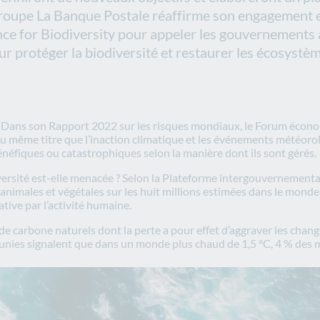
Groupe La Banque Postale réaffirme son engagement en 
nce for Biodiversity pour appeler les gouvernements à
ur protéger la biodiversité et restaurer les écosystèm
s. Dans son Rapport 2022 sur les risques mondiaux, le Forum écon
au même titre que l’inaction climatique et les événements météorol
énéfiques ou catastrophiques selon la manière dont ils sont gérés.
iversité est-elle menacée ? Selon la Plateforme intergouvernementale 
nimales et végétales sur les huit millions estimées dans le monde 
ative par l’activité humaine.
de carbone naturels dont la perte a pour effet d’aggraver les chang
 unies signalent que dans un monde plus chaud de 1,5 °C, 4 % des m