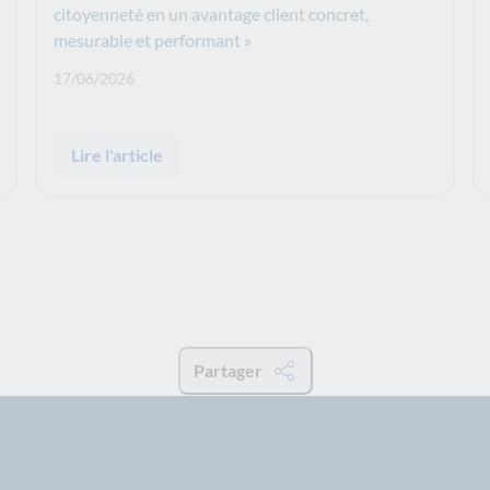
citoyenneté en un avantage client concret,
mesurable et performant »
Date de publication: :
17/06/2026
Lire l'article
Partager