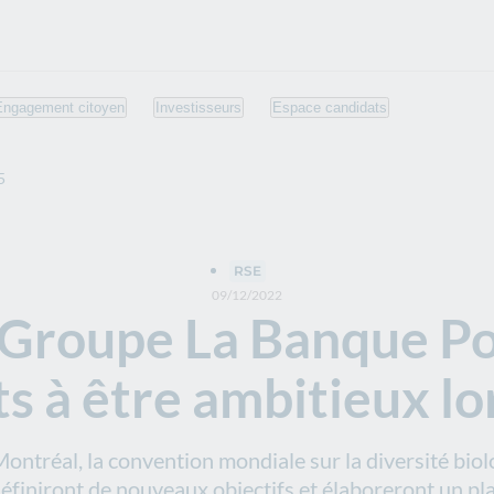
Engagement citoyen
Investisseurs
Espace candidats
5
RSE
09/12/2022
e Groupe La Banque Po
 à être ambitieux lo
ontréal, la convention mondiale sur la diversité bi
finiront de nouveaux objectifs et élaboreront un pla