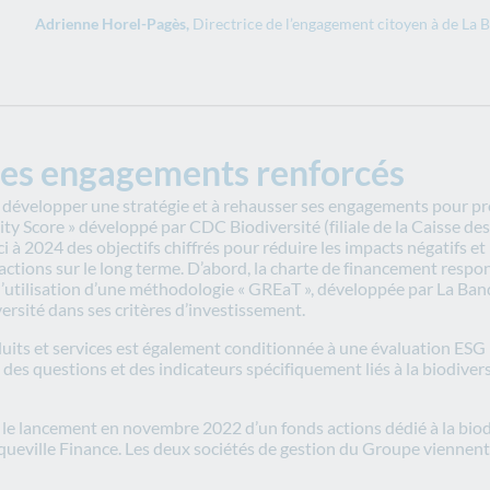
Adrienne Horel-Pagès,
Directrice de l’engagement citoyen à de La 
des engagements renforcés
évelopper une stratégie et à rehausser ses engagements pour proté
ersity Score » développé par CDC Biodiversité (filiale de la Caiss
ici à 2024 des objectifs chiffrés pour réduire les impacts négatifs e
ctions sur le long terme. D’abord, la charte de financement responsa
te, l’utilisation d’une méthodologie « GREaT », développée par La
ersité dans ses critères d’investissement.
its et services est également conditionnée à une évaluation ESG in
 des questions et des indicateurs spécifiquement liés à la biodiversité
le lancement en novembre 2022 d’un fonds actions dédié à la biodiv
eville Finance. Les deux sociétés de gestion du Groupe viennent de