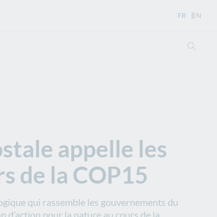
FR
- Version 
EN
- Eng
Ouvri
stale appelle les
rs de la COP15
ologique qui rassemble les gouvernements du
n d’action pour la nature au cours de la