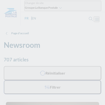
Changer de site
Groupe La Banque Postale
Ouvrir 
FR
- Version française
EN
- English version
Ouvri
Page d'accueil
Newsroom
707 articles
Tous les filtres appliqués :
Réinitialiser
Filtrer