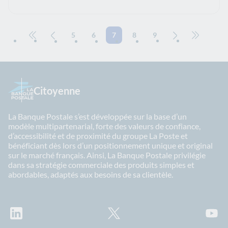
5
6
7
8
9
Aller à la première page
Page précédente
Page suivante
Aller à la
Citoyenne
La Banque Postale s’est développée sur la base d’un
modèle multipartenarial, forte des valeurs de confiance,
d’accessibilité et de proximité du groupe La Poste et
bénéficiant dès lors d’un positionnement unique et original
sur le marché français. Ainsi, La Banque Postale privilégie
dans sa stratégie commerciale des produits simples et
abordables, adaptés aux besoins de sa clientèle.
LinkedIn
X
Youtu