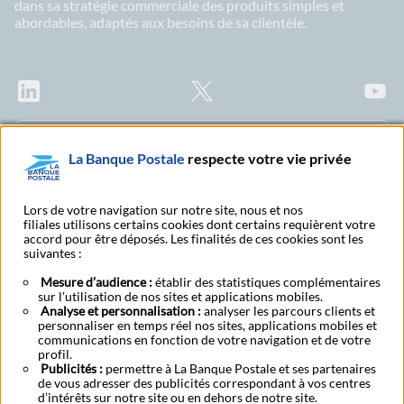
dans sa stratégie commerciale des produits simples et
abordables, adaptés aux besoins de sa clientèle.
LinkedIn
X
Youtu
Abonnez-vous à notre newsletter Ma Lettre
La Banque Postale
respecte votre vie privée
Citoyenne
Lors de votre navigation sur notre site, nous et nos
filiales utilisons certains cookies dont certains requièrent votre
accord pour être déposés. Les finalités de ces cookies sont les
Rechercher un bureau
S'abonner à toutes nos
suivantes :
de poste
publications
Mesure d’audience :
établir des statistiques complémentaires
sur l'utilisation de nos sites et applications mobiles.
Analyse et personnalisation :
analyser les parcours clients et
A propos
RSE
Espace presse
Investisseurs
Candidats
personnaliser en temps réel nos sites, applications mobiles et
Protection des données candidats
Mentions légales
communications en fonction de votre navigation et de votre
Protection des données à caractère personnel
profil.
Publicités :
permettre à La Banque Postale et ses partenaires
Accessibilité - Partiellement conforme
Tarifs bancaires
Code de conduite
de vous adresser des publicités correspondant à vos centres
Cookies
Gestion des cookies
d’intérêts sur notre site ou en dehors de notre site.