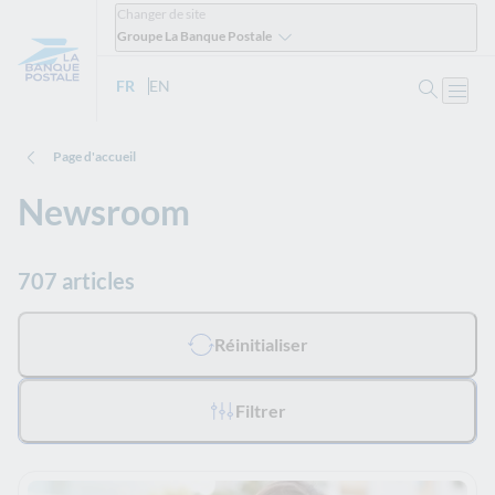
Changer de site
Groupe La Banque Postale
Ouvrir 
FR
- Version française
EN
- English version
Ouvri
Page d'accueil
Newsroom
707 articles
Tous les filtres appliqués :
Réinitialiser
Filtrer