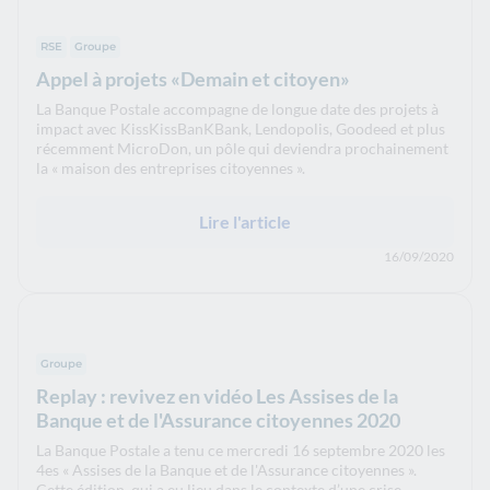
RSE
Groupe
Appel à projets «Demain et citoyen»
La Banque Postale accompagne de longue date des projets à
impact avec KissKissBanKBank, Lendopolis, Goodeed et plus
récemment MicroDon, un pôle qui deviendra prochainement
la « maison des entreprises citoyennes ».
Lire l'article
16/09/2020
Groupe
Replay : revivez en vidéo Les Assises de la
Banque et de l'Assurance citoyennes 2020
La Banque Postale a tenu ce mercredi 16 septembre 2020 les
4es « Assises de la Banque et de l'Assurance citoyennes ».
Cette édition, qui a eu lieu dans le contexte d’une crise