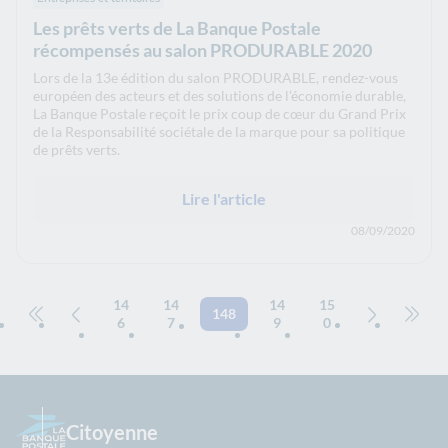
Les prêts verts de La Banque Postale
récompensés au salon PRODURABLE 2020
Lors de la 13e édition du salon PRODURABLE, rendez-vous
européen des acteurs et des solutions de l’économie durable,
La Banque Postale reçoit le prix coup de cœur du Grand Prix
de la Responsabilité sociétale de la marque pour sa politique
de prêts verts.
Lire l'article
08/09/2020
14
14
14
15
148
6
7
9
0
Aller à la première page
Page précédente
Page suivan
Aller 
Citoyenne