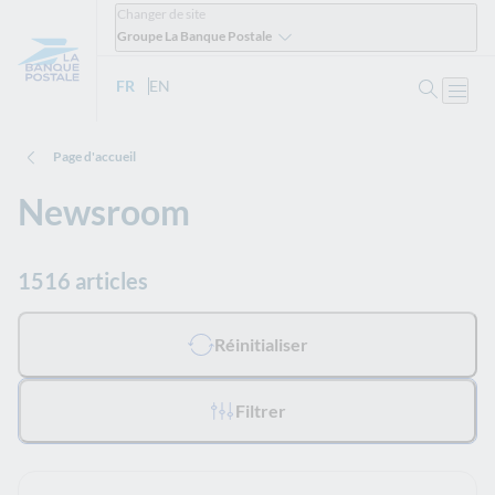
Changer de site
Groupe La Banque Postale
Ouvrir 
FR
- Version française
EN
- English version
Ouvri
Page d'accueil
Newsroom
1516 articles
Tous les filtres appliqués :
Réinitialiser
Filtrer