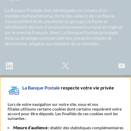
La Banque Postale s’est développée sur la base d’un
modèle multipartenarial, forte des valeurs de confiance,
d’accessibilité et de proximité du groupe La Poste et
bénéficiant dès lors d’un positionnement unique et original
sur le marché français. Ainsi, La Banque Postale privilégie
dans sa stratégie commerciale des produits simples et
abordables, adaptés aux besoins de sa clientèle.
LinkedIn
X
Youtu
Abonnez-vous à notre newsletter Ma Lettre
La Banque Postale
respecte votre vie privée
Citoyenne
Lors de votre navigation sur notre site, nous et nos
filiales utilisons certains cookies dont certains requièrent votre
accord pour être déposés. Les finalités de ces cookies sont les
Rechercher un bureau
S'abonner à toutes nos
suivantes :
de poste
publications
Mesure d’audience :
établir des statistiques complémentaires