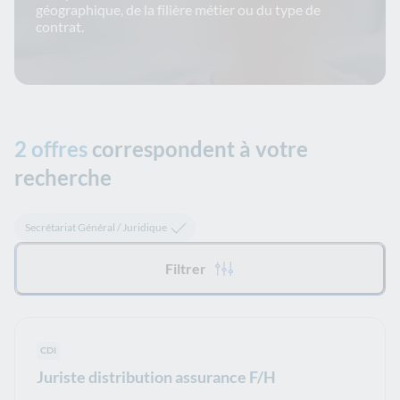
géographique, de la filière métier ou du type de
contrat.
2 offres
correspondent à votre
recherche
Tous les filtres appliqués :
Secrétariat Général / Juridique
Filtrer
Type de contrat :
CDI
Juriste distribution assurance F/H