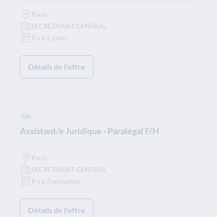
Paris
SECRETARIAT GENERAL
Il y a 2 jours
Détails de l'offre
Type de contrat :
CDI
Assistant/e Juridique - Paralégal F/H
Paris
SECRETARIAT GENERAL
Il y a 3 semaines
Détails de l'offre