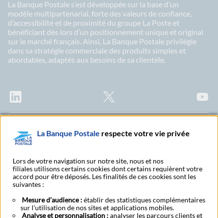
La Banque Postale s’est développée sur la base d’un
modèle multipartenarial, forte des valeurs de confiance,
d’accessibilité et de proximité du groupe La Poste et
bénéficiant dès lors d’un positionnement unique et original
sur le marché français. Ainsi, La Banque Postale privilégie
dans sa stratégie commerciale des produits simples et
abordables, adaptés aux besoins de sa clientèle.
LinkedIn
X
Youtu
Abonnez-vous à notre newsletter Ma Lettre
La Banque Postale
respecte votre vie privée
Citoyenne
Lors de votre navigation sur notre site, nous et nos
filiales utilisons certains cookies dont certains requièrent votre
accord pour être déposés. Les finalités de ces cookies sont les
Rechercher un bureau
S'abonner à toutes nos
suivantes :
de poste
publications
Mesure d’audience :
établir des statistiques complémentaires
sur l'utilisation de nos sites et applications mobiles.
Analyse et personnalisation :
analyser les parcours clients et
A propos
RSE
Espace presse
Investisseurs
Candidats