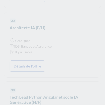
Type de contrat :
CDI
Architecte IA (F/H)
Gradignan
DSI Banque et Assurance
Il y a 5 mois
Détails de l'offre
Type de contrat :
CDI
Tech Lead Python Angular et socle IA
Générative (H/F)