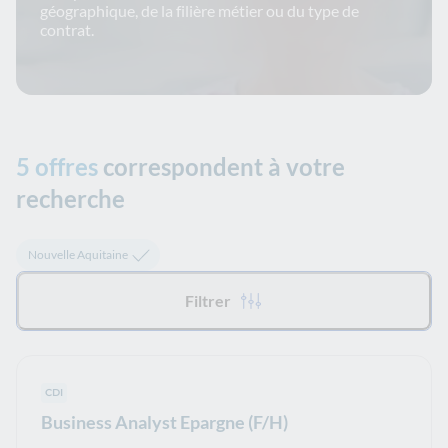
géographique, de la filière métier ou du type de
contrat.
5 offres
correspondent à votre
recherche
Tous les filtres appliqués :
Nouvelle Aquitaine
Filtrer
Type de contrat :
CDI
Business Analyst Epargne (F/H)