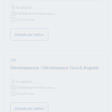
Gradignan
DSI Banque et Assurance
Il y a 1 mois
Détails de l'offre
Type de contrat :
CDI
Développeuse / Développeur Java & Angular
Gradignan
DSI Banque et Assurance
Il y a 4 mois
Détails de l'offre