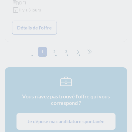
DFI
Il y a 3 jours
Détails de l'offre
1
2
3
Page suivante
Aller à la dernière page
Vous n'avez pas trouvé l'offre qui vous
correspond ?
Je dépose ma candidature spontanée