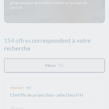
géographique, de la filière métier ou du type de
contrat.
154 offres
correspondent à votre
recherche
Tous les filtres appliqués :
Filtrer
Nouveau !
Type de contrat :
CDI
Chef/ffe de projet data - pôle Data F/H
Paris