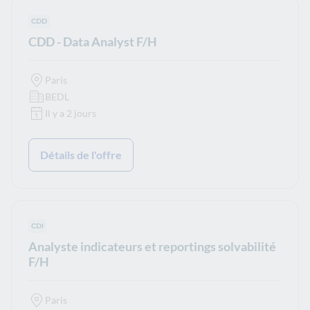
Type de contrat :
CDD
CDD - Data Analyst F/H
Paris
BEDL
Il y a 2 jours
Détails de l'offre
Type de contrat :
CDI
Analyste indicateurs et reportings solvabilité
F/H
Paris