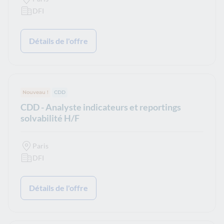
DFI
Détails de l'offre
Nouveau !
Type de contrat :
CDD
CDD - Analyste indicateurs et reportings
solvabilité H/F
Paris
DFI
Détails de l'offre