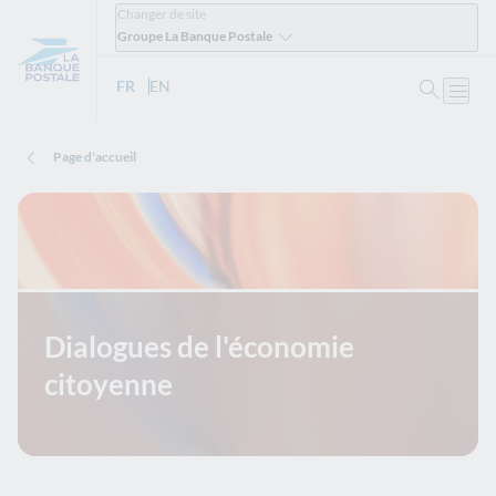
Changer de site
Groupe La Banque Postale
Ouvrir 
FR
- Version française
EN
- English version
Ouvri
Page d'accueil
Dialogues de l'économie
citoyenne