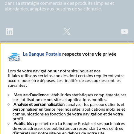
dans sa stratégie commerciale des produits simples et
abordables, adaptés aux besoins de sa clientèle.
LinkedIn
X
Youtu
Abonnez-vous à notre newsletter Ma Lettre
La Banque Postale
respecte votre vie privée
Citoyenne
Lors de votre navigation sur notre site, nous et nos
filiales utilisons certains cookies dont certains requièrent votre
accord pour être déposés. Les finalités de ces cookies sont les
Rechercher un bureau
S'abonner à toutes nos
suivantes :
de poste
publications
Mesure d’audience :
établir des statistiques complémentaires
sur l'utilisation de nos sites et applications mobiles.
Analyse et personnalisation :
analyser les parcours clients et
A propos
RSE
Espace presse
Investisseurs
Candidats
personnaliser en temps réel nos sites, applications mobiles et
Protection des données candidats
Mentions légales
communications en fonction de votre navigation et de votre
Protection des données à caractère personnel
profil.
Accessibilité - Partiellement conforme
Tarifs bancaires
Code de conduite
Publicités :
permettre à La Banque Postale et ses partenaires
de vous adresser des publicités correspondant à vos centres
Cookies
Gestion des cookies
d’intérêts sur notre site ou en dehors de notre site.