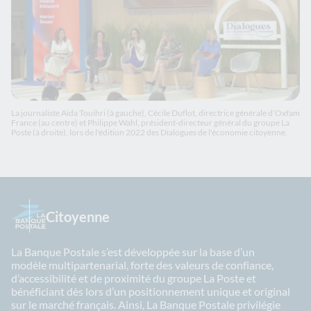
La journaliste Aïda Touihri (à gauche), Cécile Duflot, directrice générale d'Oxfam
France (au centre) et Philippe Wahl, président-directeur général du groupe La
Poste (à droite), lors de l'édition 2022 des Dialogues de l'économie citoyenne.
Citoyenne
La Banque Postale s’est développée sur la base d’un
modèle multipartenarial, forte des valeurs de confiance,
d’accessibilité et de proximité du groupe La Poste et
bénéficiant dès lors d’un positionnement unique et original
sur le marché français. Ainsi, La Banque Postale privilégie