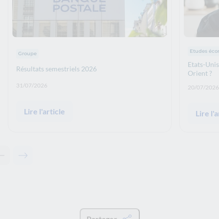
Thématiqu
Thématiques : :
Etudes éc
Groupe
Etats-Unis
Résultats semestriels 2026
Orient ?
Date de publication: :
31/07/2026
Date de p
20/07/2026
Lire l'article
Lire l'a
Contenu précédent - A lire également
Contenu suivant - A lire également
Partager