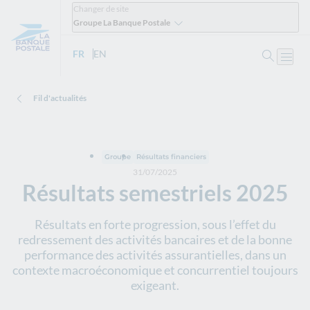
Changer de site
Groupe La Banque Postale
Ouvrir 
FR
- Version française
EN
- English version
Ouvri
Fil d'actualités
Groupe
Résultats financiers
31/07/2025
Résultats semestriels 2025
Résultats en forte progression, sous l’effet du
redressement des activités bancaires et de la bonne
performance des activités assurantielles, dans un
contexte macroéconomique et concurrentiel toujours
exigeant.