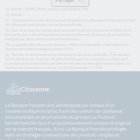
(1)
RONE = RNPG / RWA moyens capitalisés à 14%.
(2)
Estimé.
(3)
Clients patrimoniaux de la banque de détail de La Banque Postale bénéficiant
de l’offre patrimoniale de Louvre Banque Privée.
(4)
Dans la production totale de financements moyen long terme à destination
des particuliers, des entreprises et des institutionnels en faveur de la transition
énergétique, de projets sociaux et territoriaux.
(5)
La qualification des prêts citoyens crédit consommation a fait l’objet d’un
changement méthodologique début 2025.
(6)
Part des financements et investissement dans le portefeuille « Entreprises »
sur les secteurs du charbon, du pétrole et du gaz, hors entreprises disposant
d’un plan de transition et/ou projets en lien avec les énergies renouvelables. Le
montant de l’exposition nette au 31/12/2024 est de 1,72 M€.
Citoyenne
La Banque Postale s’est développée sur la base d’un
modèle multipartenarial, forte des valeurs de confiance,
d’accessibilité et de proximité du groupe La Poste et
bénéficiant dès lors d’un positionnement unique et original
sur le marché français. Ainsi, La Banque Postale privilégie
dans sa stratégie commerciale des produits simples et