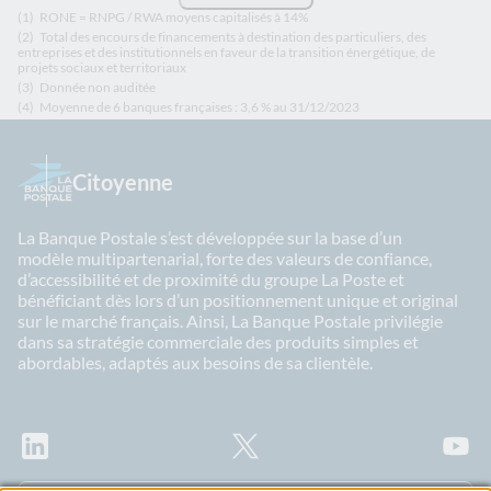
(1)
RONE = RNPG / RWA moyens capitalisés à 14%
(2)
Total des encours de financements à destination des particuliers, des
entreprises et des institutionnels en faveur de la transition énergétique, de
projets sociaux et territoriaux
(3)
Donnée non auditée
(4)
Moyenne de 6 banques françaises : 3,6 % au 31/12/2023
Citoyenne
La Banque Postale s’est développée sur la base d’un
modèle multipartenarial, forte des valeurs de confiance,
d’accessibilité et de proximité du groupe La Poste et
bénéficiant dès lors d’un positionnement unique et original
sur le marché français. Ainsi, La Banque Postale privilégie
dans sa stratégie commerciale des produits simples et
abordables, adaptés aux besoins de sa clientèle.
LinkedIn
X
Youtu