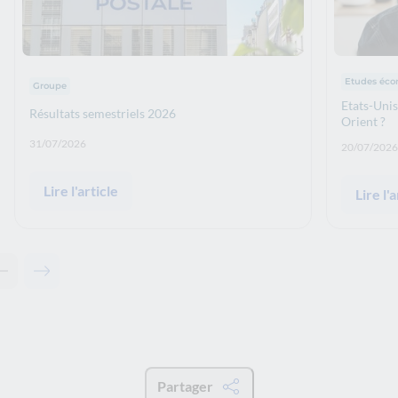
Thématiqu
Thématiques : :
Etudes éc
Groupe
Etats-Unis
Résultats semestriels 2026
Orient ?
Date de publication: :
31/07/2026
Date de p
20/07/2026
Lire l'article
Lire l'a
Contenu précédent - A lire également
Contenu suivant - A lire également
Partager