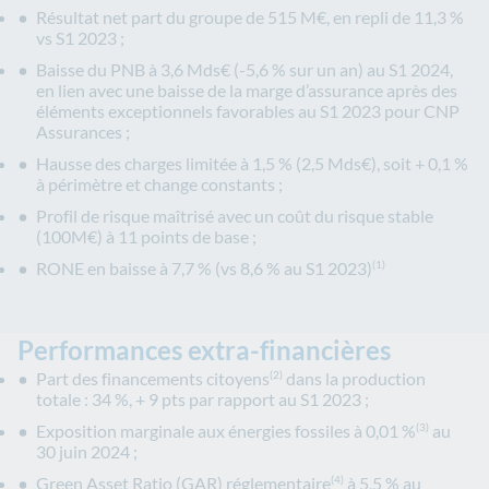
Résultat net part du groupe de 515 M€, en repli de 11,3 %
vs S1 2023 ;
Baisse du PNB à 3,6 Mds€ (-5,6 % sur un an) au S1 2024,
en lien avec une baisse de la marge d’assurance après des
éléments exceptionnels favorables au S1 2023 pour CNP
Assurances ;
Hausse des charges limitée à 1,5 % (2,5 Mds€), soit + 0,1 %
à périmètre et change constants ;
Profil de risque maîtrisé avec un coût du risque stable
(100M€) à 11 points de base ;
RONE en baisse à 7,7 % (vs 8,6 % au S1 2023)
(1)
Performances extra-financières
Part des financements citoyens
dans la production
(2)
totale : 34 %, + 9 pts par rapport au S1 2023 ;
Exposition marginale aux énergies fossiles à 0,01 %
au
(3)
30 juin 2024 ;
Green Asset Ratio (GAR) réglementaire
à 5,5 % au
(4)