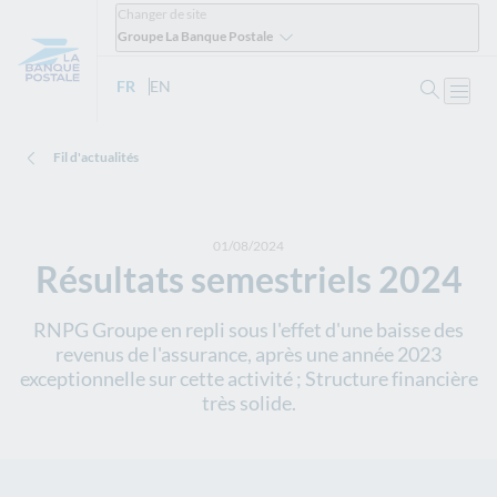
Changer de site
Groupe La Banque Postale
Ouvrir 
FR
- Version française
EN
- English version
Ouvri
Fil d'actualités
01/08/2024
Résultats semestriels 2024
RNPG Groupe en repli sous l'effet d'une baisse des
revenus de l'assurance, après une année 2023
exceptionnelle sur cette activité ; Structure financière
très solide.