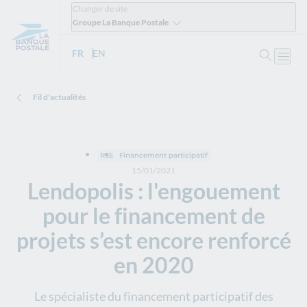
Changer de site
Groupe La Banque Postale
Ouvrir 
FR
- Version française
EN
- English version
Ouvri
Fil d'actualités
RSE
Financement participatif
15/01/2021
Lendopolis : l'engouement
pour le financement de
projets s’est encore renforcé
en 2020
Le spécialiste du financement participatif des