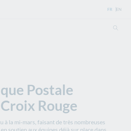
FR
- Version 
EN
- Eng
Ouvri
nque Postale
a Croix Rouge
tu à la mi-mars, faisant de très nombreuses
 en soutien aux équipes déjà sur place dans