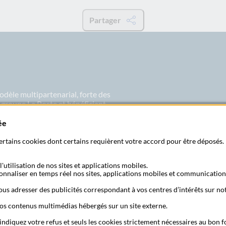
Partager
odèle multipartenarial, forte des
u groupe La Poste et bénéficiant
 marché français. Ainsi, La Banque
roduits simples et abordables,
ée
Abonne
 certains cookies dont certains requièrent votre accord pour être déposés. 
'utilisation de nos sites et applications mobiles.
sonnaliser en temps réel nos sites, applications mobiles et communication
 poste
S'a
us adresser des publicités correspondant à vos centres d’intérêts sur not
os contenus multimédias hébergés sur un site externe.
 indiquez votre refus et seuls les cookies strictement nécessaires au bon