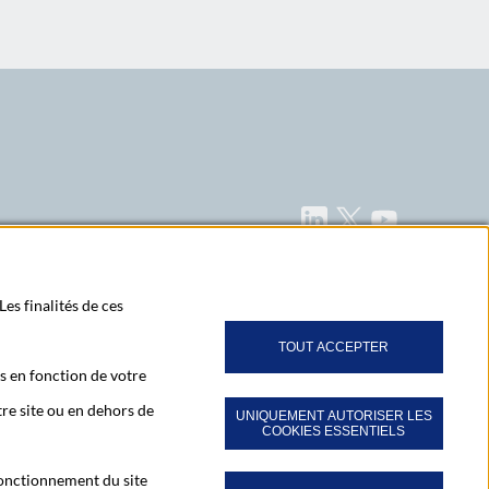
LinkedIn
X
Youtube
z-vous à notre newsletter Ma Lettre Citoyenne
Les finalités de ces
TOUT ACCEPTER
s en fonction de votre
bonner à toutes nos publications
re site ou en dehors de
UNIQUEMENT AUTORISER LES
COOKIES ESSENTIELS
 fonctionnement du site