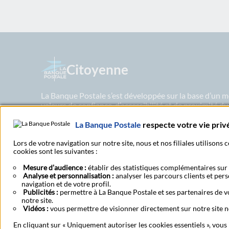
Citoyenne
La Banque Postale s’est développée sur la base d’un m
valeurs de confiance, d’accessibilité et de proximité d
dès lors d’un positionnement unique et original sur le
Postale privilégie dans sa stratégie commerciale des p
La Banque Postale
respecte votre vie priv
adaptés aux besoins de sa clientèle.
Lors de votre navigation sur notre site, nous et nos filiales utilisons
cookies sont les suivantes :
Mesure d’audience :
établir des statistiques complémentaires sur l
Analyse et personnalisation :
analyser les parcours clients et per
navigation et de votre profil.
Rechercher un bureau de
Publicités :
permettre à La Banque Postale et ses partenaires de vo
notre site.
Vidéos :
vous permettre de visionner directement sur notre site n
En cliquant sur « Uniquement autoriser les cookies essentiels », vous