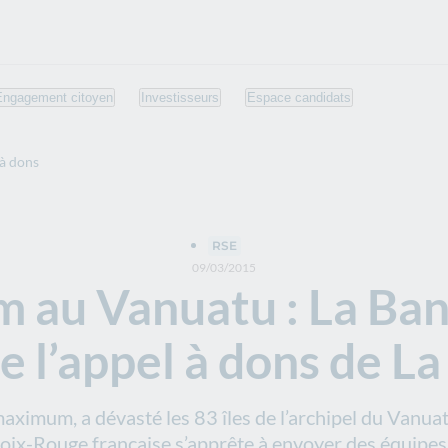
Engagement citoyen
Investisseurs
Espace candidats
à dons
RSE
09/03/2015
 au Vanuatu : La Ba
e l’appel à dons de L
maximum, a dévasté les 83 îles de l’archipel du Vanua
roix-Rouge française s’apprête à envoyer des équipes