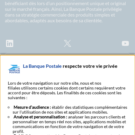
bénéficiant dès lors d’un positionnement unique et original
sur le marché français. Ainsi, La Banque Postale privilégie
dans sa stratégie commerciale des produits simples et
abordables, adaptés aux besoins de sa clientèle.
LinkedIn
X
Youtu
Abonnez-vous à notre newsletter Ma Lettre
La Banque Postale
respecte votre vie privée
Citoyenne
Lors de votre navigation sur notre site, nous et nos
filiales utilisons certains cookies dont certains requièrent votre
accord pour être déposés. Les finalités de ces cookies sont les
Rechercher un bureau
S'abonner à toutes nos
suivantes :
de poste
publications
Mesure d’audience :
établir des statistiques complémentaires
sur l'utilisation de nos sites et applications mobiles.
Analyse et personnalisation :
analyser les parcours clients et
A propos
RSE
Espace presse
Investisseurs
Candidats
personnaliser en temps réel nos sites, applications mobiles et
Protection des données candidats
Mentions légales
communications en fonction de votre navigation et de votre
Protection des données à caractère personnel
profil.