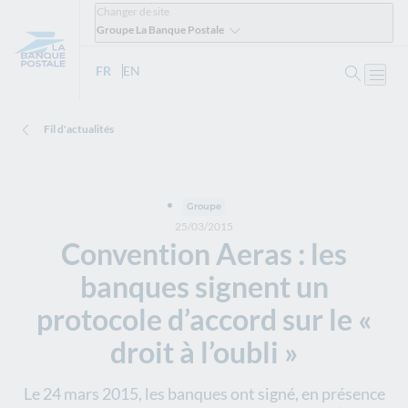
Changer de site
Groupe La Banque Postale
Ouvrir 
FR
- Version française
EN
- English version
Ouvri
Fil d'actualités
Groupe
25/03/2015
Convention Aeras : les
banques signent un
protocole d’accord sur le «
droit à l’oubli »
Le 24 mars 2015, les banques ont signé, en présence