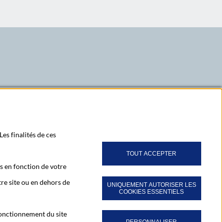
nte
 à la dernière page (118)
LinkedIn
X
Youtube
z-vous à notre newsletter Ma Lettre Citoyenne
Les finalités de ces
TOUT ACCEPTER
s en fonction de votre
bonner à toutes nos publications
re site ou en dehors de
UNIQUEMENT AUTORISER LES
COOKIES ESSENTIELS
 fonctionnement du site
aractère personnel
Accessibilité - Partiellement conforme