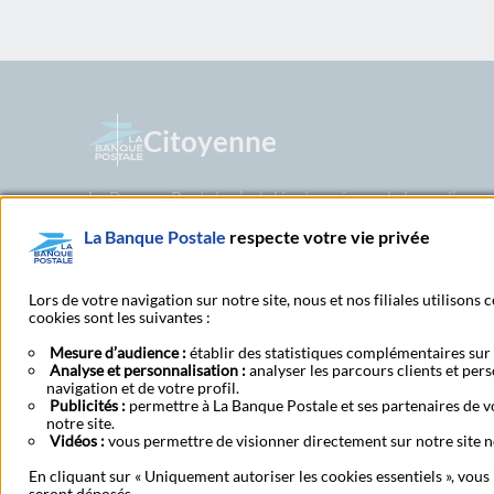
Citoyenne
La Banque Postale s’est développée sur la base d’un m
valeurs de confiance, d’accessibilité et de proximité d
La Banque Postale
respecte votre vie privée
dès lors d’un positionnement unique et original sur le
Postale privilégie dans sa stratégie commerciale des p
adaptés aux besoins de sa clientèle.
Lors de votre navigation sur notre site, nous et nos filiales utilisons
cookies sont les suivantes :
Mesure d’audience :
établir des statistiques complémentaires sur l
Analyse et personnalisation :
analyser les parcours clients et per
navigation et de votre profil.
Rechercher un bureau de
Publicités :
permettre à La Banque Postale et ses partenaires de vo
notre site.
Vidéos :
vous permettre de visionner directement sur notre site n
En cliquant sur « Uniquement autoriser les cookies essentiels », vous
A propos
RSE
Espace presse
Investisseurs
Candidats
Prote
seront déposés.