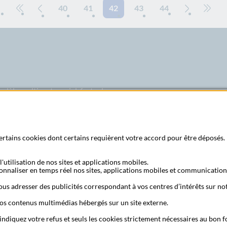
40
41
42
43
44
Aller à la première page
Page précédente
Page suiva
Aller
odèle multipartenarial, forte des
u groupe La Poste et bénéficiant
 marché français. Ainsi, La Banque
roduits simples et abordables,
Abonne
 certains cookies dont certains requièrent votre accord pour être déposés. 
'utilisation de nos sites et applications mobiles.
sonnaliser en temps réel nos sites, applications mobiles et communication
 poste
S'a
us adresser des publicités correspondant à vos centres d’intérêts sur not
os contenus multimédias hébergés sur un site externe.
 indiquez votre refus et seuls les cookies strictement nécessaires au bon
ction des données candidats
Mentions légales
Protection des données à c