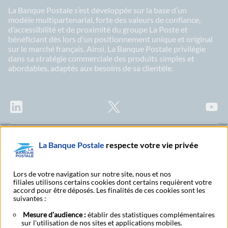
La Banque Postale s’est développée sur la base d’un
modèle multipartenarial, forte des valeurs de confiance,
d’accessibilité et de proximité du groupe La Poste et
bénéficiant dès lors d’un positionnement unique et original
sur le marché français. Ainsi, La Banque Postale privilégie
dans sa stratégie commerciale des produits simples et
abordables, adaptés aux besoins de sa clientèle.
LinkedIn
X
Youtu
Abonnez-vous à notre newsletter Ma Lettre
La Banque Postale
respecte votre vie privée
Citoyenne
Lors de votre navigation sur notre site, nous et nos
filiales utilisons certains cookies dont certains requièrent votre
accord pour être déposés. Les finalités de ces cookies sont les
Rechercher un bureau
S'abonner à toutes nos
suivantes :
de poste
publications
Mesure d’audience :
établir des statistiques complémentaires
sur l'utilisation de nos sites et applications mobiles.