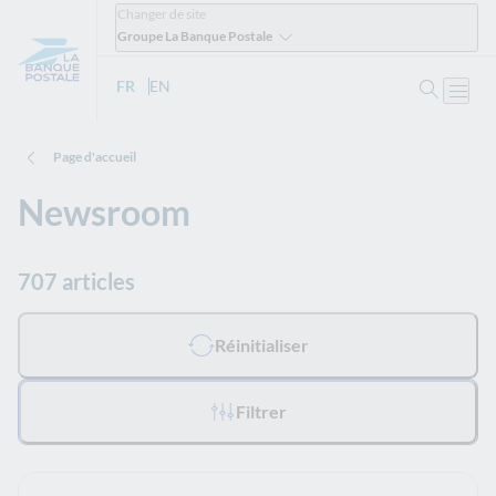
Changer de site
Groupe La Banque Postale
Ouvrir 
FR
- Version française
EN
- English version
Ouvri
Page d'accueil
Newsroom
707 articles
Tous les filtres appliqués :
Réinitialiser
Filtrer