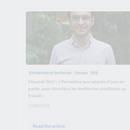
Thematics
Entreprises et territoires
Groupe
RSE
Mounah Bizri : « Permettre aux salariés d'oser en
parler, pour être dans les meilleures conditions au
travail »
Publication date: :
23/06/2026
Read the article