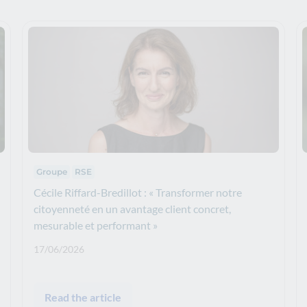
Thematics
Groupe
RSE
Cécile Riffard-Bredillot : « Transformer notre
citoyenneté en un avantage client concret,
mesurable et performant »
Publication date: :
17/06/2026
Read the article