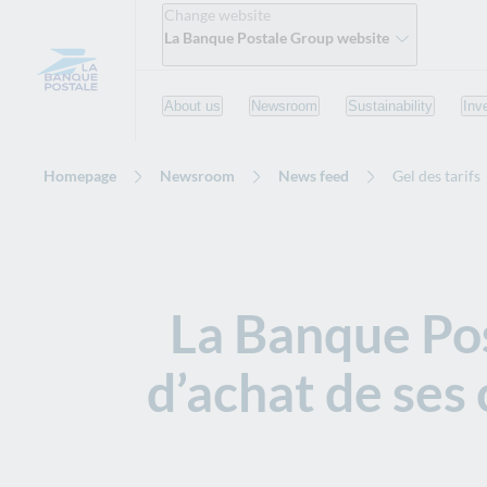
Change website
La Banque Postale Group website
About us
Newsroom
Sustainability
Inv
Homepage
Newsroom
News feed
Gel des tarifs
La Banque Pos
d’achat de ses 