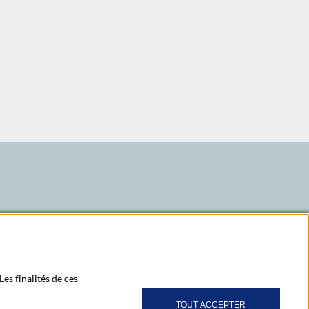
LinkedIn
X
Youtube
ubscribe to our newsletter Ma Lettre Citoyenne
Les finalités de ces
TOUT ACCEPTER