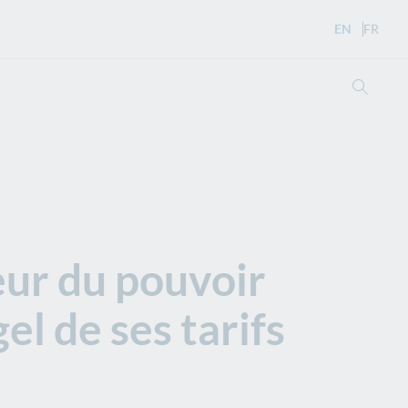
EN
- English 
FR
- Ver
Searc
eur du pouvoir
el de ses tarifs