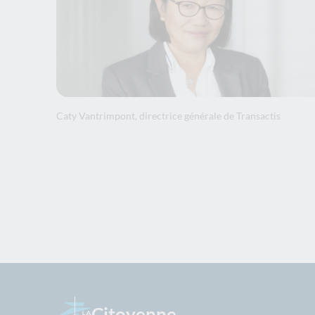
Caty Vantrimpont, directrice générale de Transactis
Citoyenne