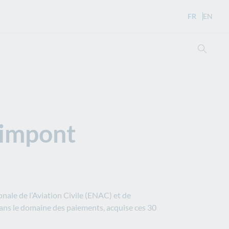
FR
- Version 
EN
- Eng
Ouvri
rimpont
nale de l’Aviation Civile (ENAC) et de
ans le domaine des paiements, acquise ces 30