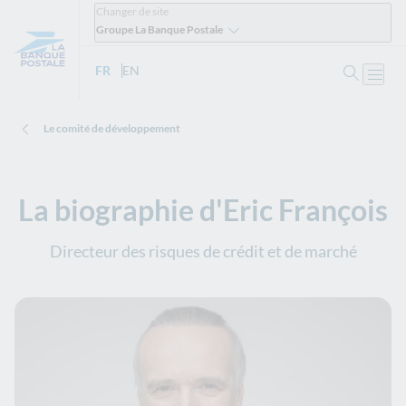
Changer de site
Groupe La Banque Postale
Ouvrir 
FR
- Version française
EN
- English version
Ouvri
Le comité de développement
La biographie d'Eric François
Directeur des risques de crédit et de marché