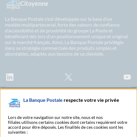
Citoyenne
La Banque Postale s’est développée sur la base d’un
modèle multipartenarial, forte des valeurs de confiance,
d’accessibilité et de proximité du groupe La Poste et
bénéficiant dès lors d’un positionnement unique et original
sur le marché français. Ainsi, La Banque Postale privilégie
dans sa stratégie commerciale des produits simples et
abordables, adaptés aux besoins de sa clientèle.
LinkedIn
X
Youtu
Abonnez-vous à notre newsletter Ma Lettre
La Banque Postale
respecte votre vie privée
Citoyenne
Lors de votre navigation sur notre site, nous et nos
filiales utilisons certains cookies dont certains requièrent votre
accord pour être déposés. Les finalités de ces cookies sont les
Rechercher un bureau
S'abonner à toutes nos
suivantes :
de poste
publications