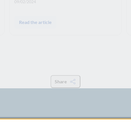
Publication date: :
09/02/2024
Read the article
Share
lti-partner model, based on the
Poste group and therefore