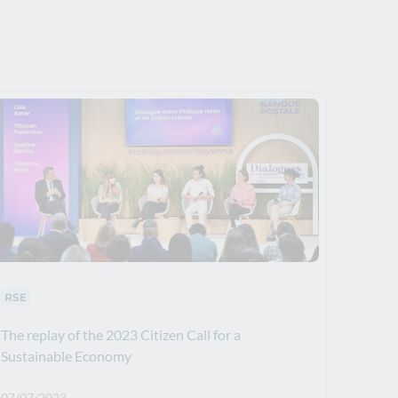
Thematics :
RSE
The replay of the 2023 Citizen Call for a
Sustainable Economy
Publication date: :
07/07/2023