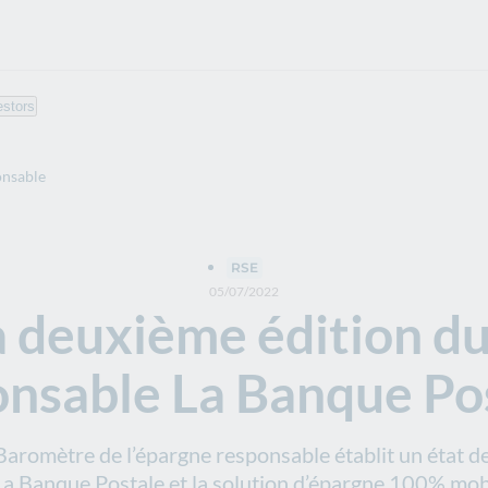
estors
onsable
RSE
05/07/2022
la deuxième édition d
onsable La Banque Po
aromètre de l’épargne responsable établit un état des 
, La Banque Postale et la solution d’épargne 100% m