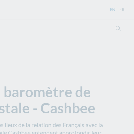
EN
- English 
FR
- Ver
Searc
u baromètre de
stale - Cashbee
lieux de la relation des Français avec la
obile Cashbee entendent approfondir leur