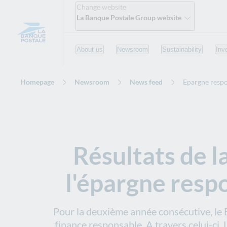
Change website
La Banque Postale Group website
About us
Newsroom
Sustainability
Inv
Homepage
Newsroom
News feed
Epargne resp
Résultats de 
l'épargne resp
Pour la deuxième année consécutive, le B
finance responsable. A travers celui-ci