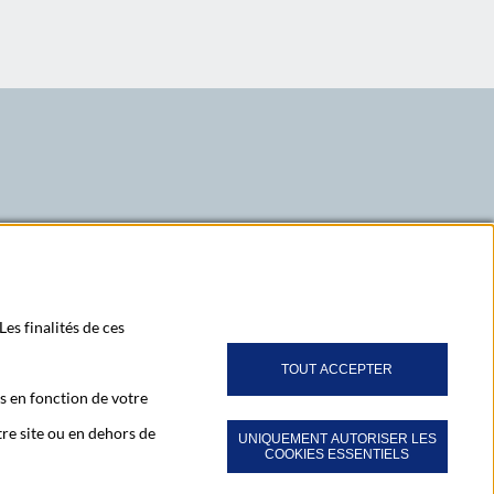
LinkedIn
X
Youtube
z-vous à notre newsletter Ma Lettre Citoyenne
Les finalités de ces
TOUT ACCEPTER
s en fonction de votre
bonner à toutes nos publications
re site ou en dehors de
UNIQUEMENT AUTORISER LES
COOKIES ESSENTIELS