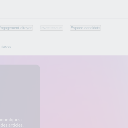
Engagement citoyen
Investisseurs
Espace candidats
miques
conomiques :
es articles,