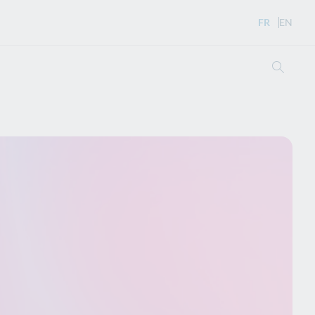
FR
- Version 
EN
- Eng
Ouvri