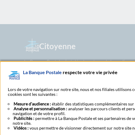
Citoyenne
La Banque Postale s’est développée sur la base d’un m
valeurs de confiance, d’accessibilité et de proximité d
La Banque Postale
respecte votre vie privée
dès lors d’un positionnement unique et original sur le
Postale privilégie dans sa stratégie commerciale des p
adaptés aux besoins de sa clientèle.
Lors de votre navigation sur notre site, nous et nos filiales utilisons
cookies sont les suivantes :
Mesure d’audience :
établir des statistiques complémentaires sur l
Analyse et personnalisation :
analyser les parcours clients et per
navigation et de votre profil.
Rechercher un bureau de
Publicités :
permettre à La Banque Postale et ses partenaires de vo
notre site.
Vidéos :
vous permettre de visionner directement sur notre site n