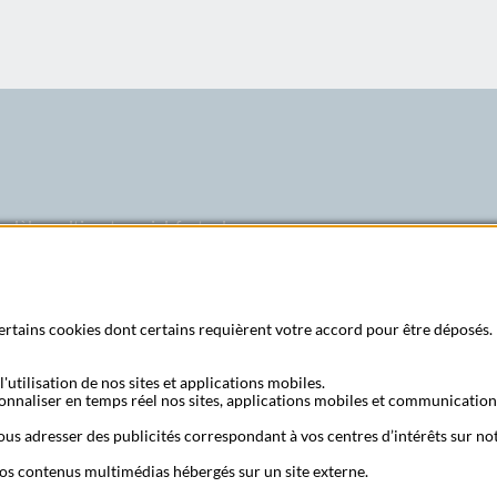
odèle multipartenarial, forte des
u groupe La Poste et bénéficiant
 marché français. Ainsi, La Banque
roduits simples et abordables,
Abonne
 certains cookies dont certains requièrent votre accord pour être déposés. 
'utilisation de nos sites et applications mobiles.
sonnaliser en temps réel nos sites, applications mobiles et communication
 poste
S'a
us adresser des publicités correspondant à vos centres d’intérêts sur not
os contenus multimédias hébergés sur un site externe.