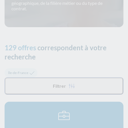
géographique, de la filière métier ou du type de
contrat.
129 offres
correspondent à votre
recherche
Tous les filtres appliqués :
Île-de-France
Filtrer