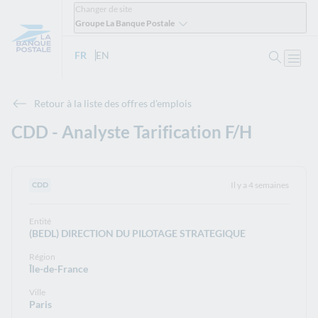
Changer de site
Groupe La Banque Postale
Ouvrir 
FR
- Version française
EN
- English version
Ouvri
Retour à la liste des offres d'emplois
CDD - Analyste Tarification F/H
Il y a 4 semaines
Type de contrat :
CDD
Entité
(BEDL) DIRECTION DU PILOTAGE STRATEGIQUE
Région
Île-de-France
Ville
Paris