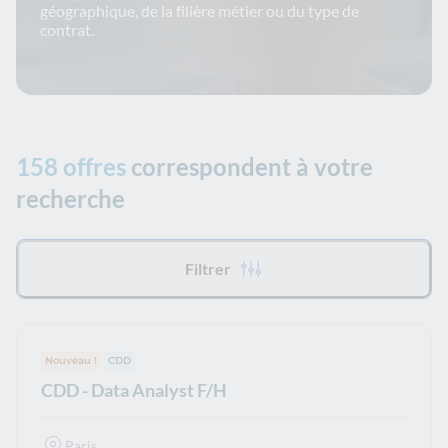
géographique, de la filière métier ou du type de
contrat.
158 offres
correspondent à votre
recherche
Tous les filtres appliqués :
Filtrer
Nouveau !
Type de contrat :
CDD
CDD - Data Analyst F/H
Paris