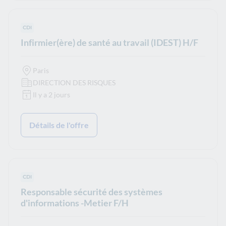
Type de contrat :
CDI
Infirmier(ère) de santé au travail (IDEST) H/F
Paris
DIRECTION DES RISQUES
Il y a 2 jours
Détails de l'offre
Type de contrat :
CDI
Responsable sécurité des systèmes
d'informations -Metier F/H