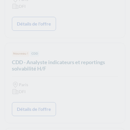
DFI
Détails de l'offre
Nouveau !
Type de contrat :
CDD
CDD - Analyste indicateurs et reportings
solvabilité H/F
Paris
DFI
Détails de l'offre