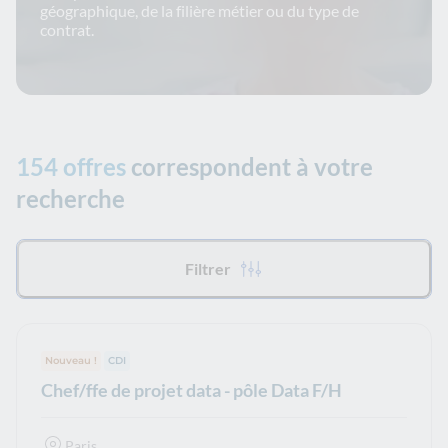
géographique, de la filière métier ou du type de
contrat.
154 offres
correspondent à votre
recherche
Tous les filtres appliqués :
Filtrer
Nouveau !
Type de contrat :
CDI
Chef/ffe de projet data - pôle Data F/H
Paris