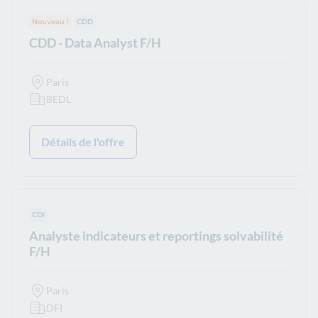
Nouveau !
Type de contrat :
CDD
CDD - Data Analyst F/H
Paris
BEDL
Détails de l'offre
Type de contrat :
CDI
Analyste indicateurs et reportings solvabilité
F/H
Paris
DFI